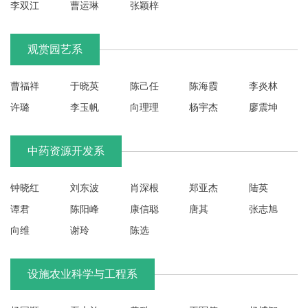
李双江
曹运琳
张颖梓
工
动
观赏园艺系
态
曹福祥
于晓英
陈己任
陈海霞
李炎林
就
许璐
李玉帆
向理理
杨宇杰
廖震坤
业
服
中药资源开发系
务
钟晓红
刘东波
肖深根
郑亚杰
陆英
学
谭君
陈阳峰
康信聪
唐其
张志旭
校
主
向维
谢玲
陈选
页
收
藏
设施农业科学与工程系
本
站