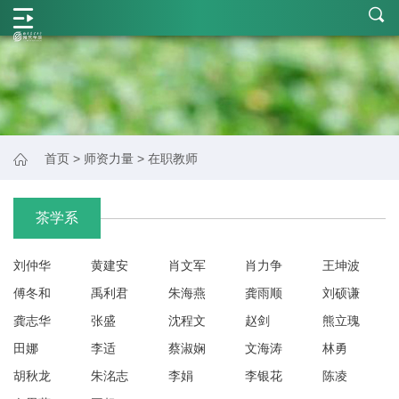
学
院
概
况
师
首页
>
师资力量
>
在职教师
资
力
茶学系
量
刘仲华
黄建安
肖文军
肖力争
王坤波
学
傅冬和
禹利君
朱海燕
龚雨顺
刘硕谦
科
龚志华
张盛
沈程文
赵剑
熊立瑰
建
田娜
李适
蔡淑娴
文海涛
林勇
胡秋龙
朱洺志
李娟
李银花
陈凌
设