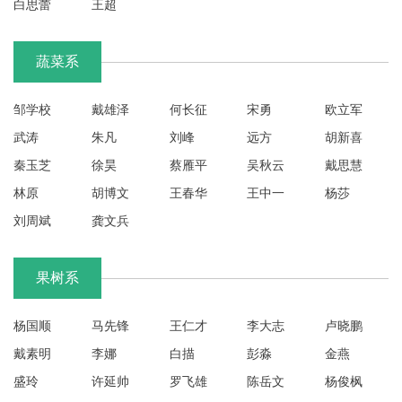
白思蕾
王超
人
才
蔬菜系
培
养
邹学校
戴雄泽
何长征
宋勇
欧立军
武涛
朱凡
刘峰
远方
胡新喜
科
秦玉芝
徐昊
蔡雁平
吴秋云
戴思慧
学
林原
胡博文
王春华
王中一
杨莎
研
刘周斌
龚文兵
究
党
果树系
建
杨国顺
马先锋
王仁才
李大志
卢晓鹏
工
戴素明
李娜
白描
彭淼
金燕
作
盛玲
许延帅
罗飞雄
陈岳文
杨俊枫
学