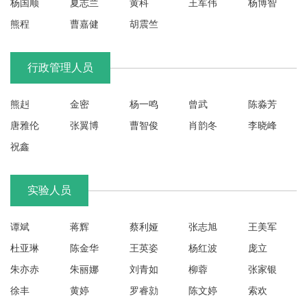
杨国顺
夏志兰
黄科
王军伟
杨博智
联
熊程
曹嘉健
胡震竺
系
我
们
行政管理人员
实
践
教
熊赳
金密
杨一鸣
曾武
陈淼芳
学
中
唐雅伦
张翼博
曹智俊
肖韵冬
李晓峰
心
祝鑫
实验人员
谭斌
蒋辉
蔡利娅
张志旭
王美军
杜亚琳
陈金华
王英姿
杨红波
庞立
朱亦赤
朱丽娜
刘青如
柳蓉
张家银
徐丰
黄婷
罗睿勍
陈文婷
索欢