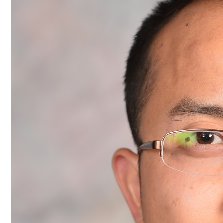
人
才
培
养
科
学
研
究
党
建
工
作
学