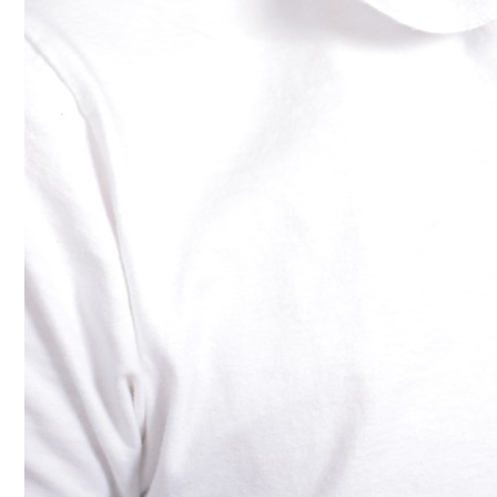
联
系
我
们
实
践
教
学
中
心