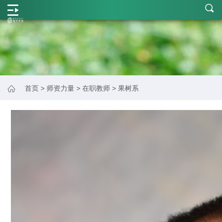
学
院
概
况
师
首页
>
师资力量
>
在职教师
>
果树系
资
力
量
学
科
建
设