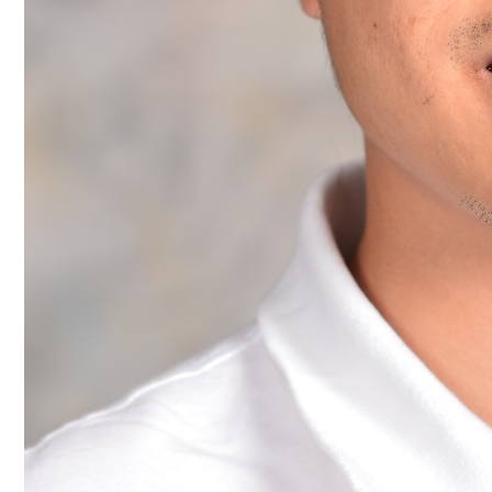
工
动
态
就
业
服
务
学
校
主
页
收
藏
本
站