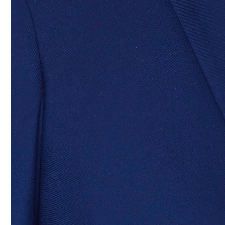
联
系
我
们
实
践
教
学
中
心