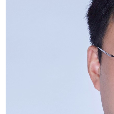
人
才
培
养
科
学
研
究
党
建
工
作
学