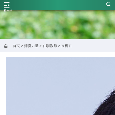
学
院
概
况
师
首页
>
师资力量
>
在职教师
>
果树系
资
力
量
学
科
建
设