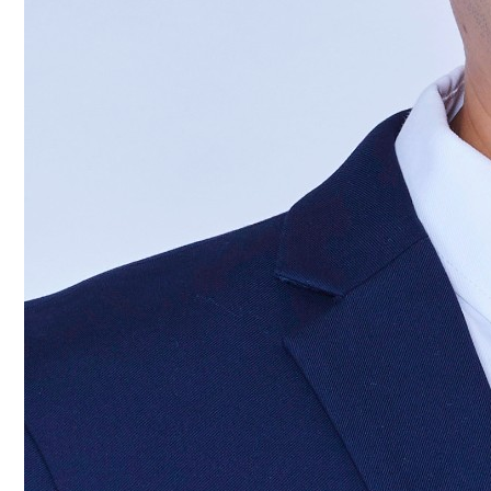
工
动
态
就
业
服
务
学
校
主
页
收
藏
本
站