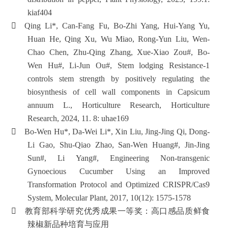
联
kiaf404
系

Qing Li*, Can-Fang Fu, Bo-Zhi Yang, Hui-Yang Yu,
我
们
Huan He, Qing Xu, Wu Miao, Rong-Yun Liu, Wen-
实
Chao Chen, Zhu-Qing Zhang, Xue-Xiao Zou#, Bo-
践
Wen Hu#, Li-Jun Ou#, Stem lodging Resistance-1
教
controls stem strength by positively regulating the
学
biosynthesis of cell wall components in Capsicum
中
心
annuum L., Horticulture Research, Horticulture
Research, 2024, 11. 8: uhae169

Bo-Wen Hu*, Da-Wei Li*, Xin Liu, Jing-Jing Qi, Dong-
Li Gao, Shu-Qiao Zhao, San-Wen Huang#, Jin-Jing
Sun#, Li Yang#, Engineering Non-transgenic
Gynoecious Cucumber Using an Improved
Transformation Protocol and Optimized CRISPR/Cas9
System, Molecular Plant, 2017, 10(12): 1575-1578

教育部科学研究优秀成果一等奖：高口感品质鲜食
辣椒新品种培育与应用