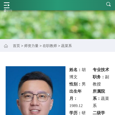
学
院
概
况
师
首页
>
师资力量
>
在职教师
>
蔬菜系
资
力
姓名：
胡
专业技术
量
博文
职务：
副
学
性别：
男
教授
科
出生年
所属院
月：
系：
蔬菜
建
1989.12
系
设
学历：
研
二级学