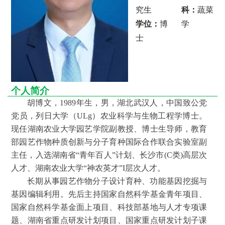
人
究生
科：
蔬菜
学位：
博
学
才
士
培
养
科
个人简介
学
胡博文，1989年生，男，湖北武汉人，中国致公党
研
党员，列日大学（ULg）农业科学与生物工程学博士。
现任湖南农业大学园艺学院副教授、博士生导师，教育
究
部园艺作物种质创新与分子育种国际合作联合实验室副
党
主任，入选湖南省“青年百人”计划、长沙市(C类)高层次
人才、湖南农业大学“神农英才”I层次人才。
建
长期从事园艺作物分子设计育种、功能基因挖掘与
工
基因编辑利用。先后主持国家自然科学基金青年项目、
作
国家自然科学基金面上项目、科技部基地与人才专项课
题、湖南省重点研发计划项目、国家重点研发计划子课
学