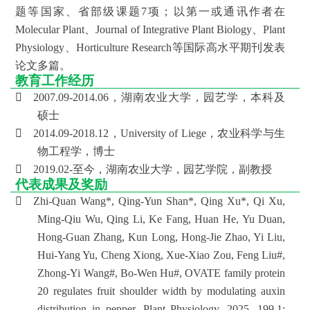
题等国家、省部级课题7项；以第一或通讯作者在
工
Molecular Plant、Journal of Integrative Plant Biology、Plant
Physiology、Horticulture Research等国际高水平期刊发表
动
论文多篇。
态
教育工作经历

2007.09-2014.06，湖南农业大学，园艺学，本科及
就
硕士
业

2014.09-2018.12，University of Liege，农业科学与生
服
物工程学，博士

2019.02-至今，湖南农业大学，园艺学院，副教授
务
代表成果及奖励

Zhi-Quan Wang*, Qing-Yun Shan*, Qing Xu*, Qi Xu,
学
校
Ming-Qiu Wu, Qing Li, Ke Fang, Huan He, Yu Duan,
主
Hong-Guan Zhang, Kun Long, Hong-Jie Zhao, Yi Liu,
页
Hui-Yang Yu, Cheng Xiong, Xue-Xiao Zou, Feng Liu#,
收
Zhong-Yi Wang#, Bo-Wen Hu#, OVATE family protein
藏
本
20 regulates fruit shoulder width by modulating auxin
站
distribution in pepper, Plant Physiology, 2025, 199.1: