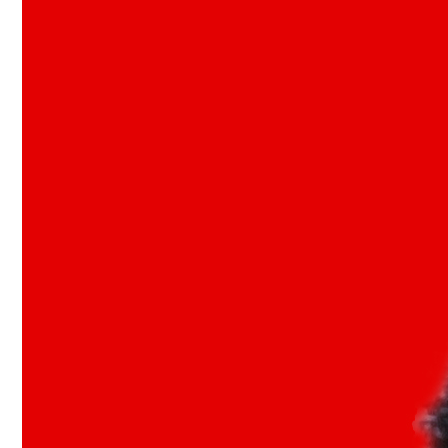
人
才
培
养
科
学
研
究
党
建
工
作
学