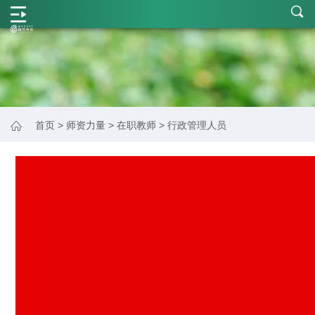
学
院
概
况
师
首页
>
师资力量
>
在职教师
>
行政管理人员
资
力
量
学
科
建
设