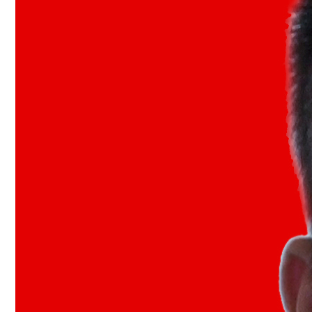
工
动
态
就
业
服
务
学
校
主
页
收
藏
本
站