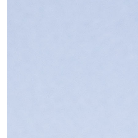
工
动
态
就
业
服
务
学
校
主
页
收
藏
本
站