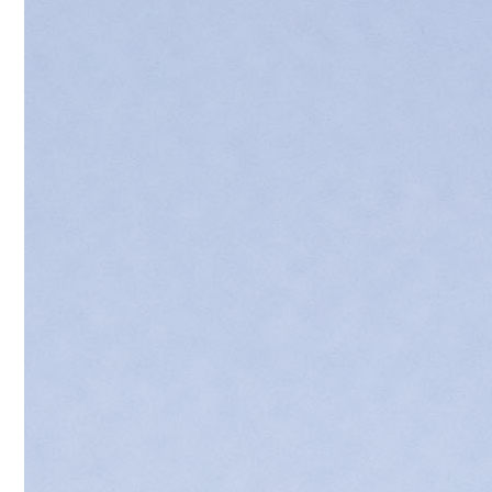
人
才
培
养
科
学
研
究
党
建
工
作
学