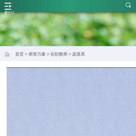
学
院
概
况
师
首页
>
师资力量
>
在职教师
>
蔬菜系
资
力
量
学
科
建
设