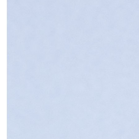
联
系
我
们
实
践
教
学
中
心