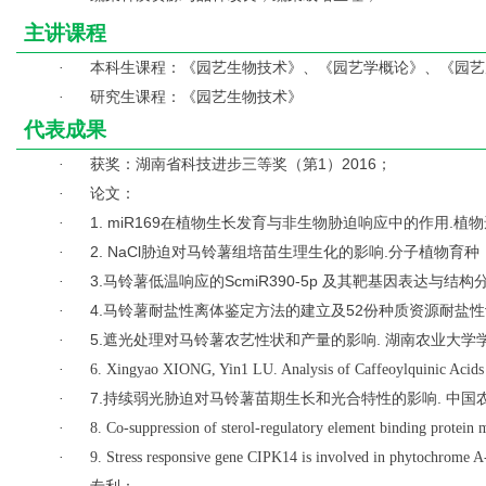
主讲课程
本科生课程：《园艺生物技术》、《园艺学概论》、《园艺
·
研究生课程：《园艺生物技术》
·
代表成果
获奖：湖南省科技进步三等奖（第1）2016；
·
论文：
·
1. miR169
在植物生长发育与非生物胁迫响应中的作用.植物遗传资源学
·
2. NaCl
胁迫对马铃薯组培苗生理生化的影响.分子植物育种，2020
·
3.
马铃薯低温响应的ScmiR390-5p 及其靶基因表达与结构分析. 中
·
4.
马铃薯耐盐性离体鉴定方法的建立及52份种质资源耐盐性评价.
·
5.
遮光处理对马铃薯农艺性状和产量的影响. 湖南农业大学学报(自然科
·
·
6. Xingyao XIONG, Yin1 LU. Analysis of Caffeoylquinic Acid
7.
持续弱光胁迫对马铃薯苗期生长和光合特性的影响. 中国农业科学,2
·
·
8. Co-suppression of sterol-regulatory element binding protein
·
9. Stress responsive gene CIPK14 is involved in phytochrome A-