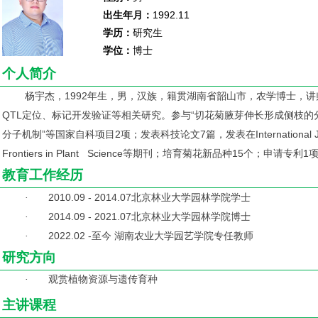
出生年月：
1992.11
学历：
研究生
学位：
博士
个人简介
杨宇杰，1992年生，男，汉族，籍贯湖南省韶山市，农学博士，
QTL定位、标记开发验证等相关研究。参与“切花菊腋芽伸长形成侧枝的
分子机制”等国家自科项目2项；发表科技论文7篇，发表在International Journal of
Frontiers in Plant Science等期刊；培育菊花新品种15个；申请专利1
教育工作经历
2010.09 - 2014.07
北京林业大学园林学院学士
·
2014.09 - 2021.07
北京林业大学园林学院博士
·
2022.02 -
至今 湖南农业大学园艺学院专任教师
·
研究方向
观赏植物资源与遗传育种
·
主讲课程