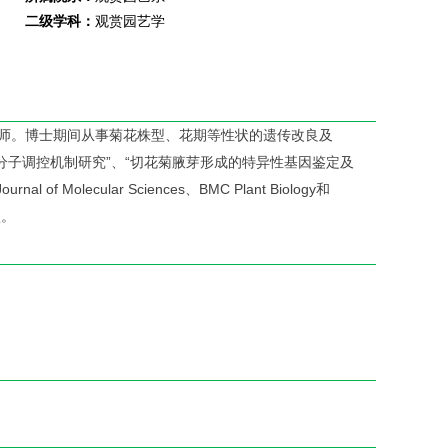
二级学科：
观赏园艺学
讲师。博士期间从事菊花株型、花期等性状的遗传改良及
分子调控机制研究”、“切花菊腋芽形成的特异性基因鉴定及
 Molecular Sciences、BMC Plant Biology和
项。