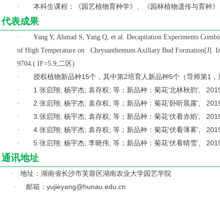
本科生课程：《园艺植物育种学》、《园林植物遗传与育种》
·
代表成果
·
Yang Y, Ahmad S, Yang Q, et al. Decapitation Experiments Comb
of High Temperature on Chrysanthemum Axillary Bud Formation[J]. Int
二区
9704.( IF=5.9,
)
授权植物新品种15个，其中第2培育人新品种5个（导师第1，
·
1.
张启翔; 杨宇杰; 袁存权; 等；新品种：菊花‘北林秋韵’, 2019-01-
·
2.
张启翔; 杨宇杰; 袁存权; 等；新品种：菊花‘卧听晨露’, 2019-01-
·
3.
张启翔; 杨宇杰; 袁存权; 等；新品种：菊花‘伏看赤焰’, 2019-01-
·
4.
张启翔; 杨宇杰; 袁存权; 等；新品种：菊花‘伏看薄雾’, 2019-01-
·
5.
张启翔; 杨宇杰; 李晓伟; 等；新品种：菊花‘伏看晴雪’, 2019-07-
·
通讯地址
地址：湖南省长沙市芙蓉区湖南农业大学园艺学院
·
邮箱：yujieyang@hunau.edu.cn
·