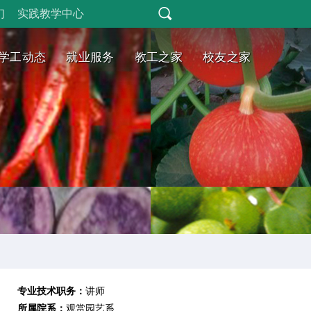
们
实践教学中心
学工动态
就业服务
教工之家
校友之家
专业技术职务：
讲师
所属院系：
观赏园艺系