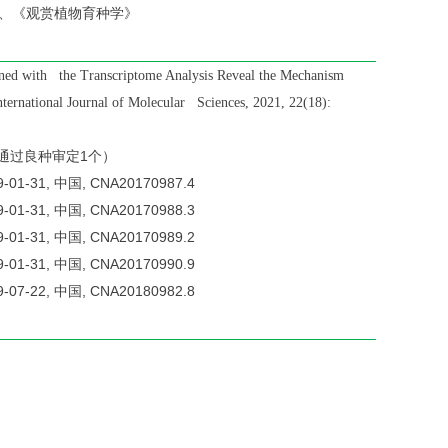
、《观赏植物育种学》
ined with the Transcriptome Analysis Reveal the Mechanism
ernational Journal of Molecular Sciences, 2021, 22(18):
通过良种审定1个）
31, 中国, CNA20170987.4
31, 中国, CNA20170988.3
31, 中国, CNA20170989.2
31, 中国, CNA20170990.9
22, 中国, CNA20180982.8