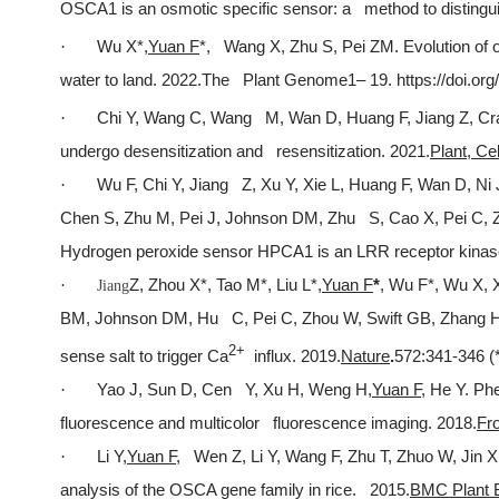
OSCA1 is an osmotic specific sensor: a method to distingu
Wu X*,
Yuan F
*, Wang X, Zhu S, Pei ZM. Evolution 
·
water to land. 2022.
The Plant Genome
1– 19. https://doi.or
Chi Y, Wang C, Wang M, Wan D, Huang F, Jiang Z, Cr
·
undergo desensitization and resensitization. 2021.
Plant, Ce
Wu F, Chi Y, Jiang Z, Xu Y, Xie L, Huang F, Wan D, Ni 
·
Chen S, Zhu M, Pei J, Johnson DM, Zhu S, Cao X, Pei C, Za
Hydrogen peroxide sensor HPCA1 is an LRR receptor kinase
Z, Zhou X*, Tao M*, Liu L*,
Yuan F
*
, Wu F*, Wu X, 
·
Jiang
BM, Johnson DM, Hu C, Pei C, Zhou W, Swift GB, Zhang H, 
2+
sense salt to trigger Ca
influx. 2019.
Nature
.
572:341-346 (*
Yao J, Sun D, Cen Y, Xu H, Weng H,
Yuan F
, He Y. Ph
·
fluorescence and multicolor fluorescence imaging. 2018.
Fro
Li Y,
Yuan F
, Wen Z, Li Y, Wang F, Zhu T, Zhuo W, Jin
·
analysis of the OSCA gene family in rice. 2015.
BMC Plant B