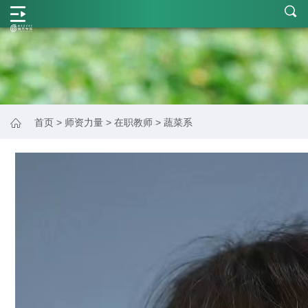
学
院
概
况
师
首页
>
师资力量
>
在职教师
>
蔬菜系
资
力
量
学
科
建
设