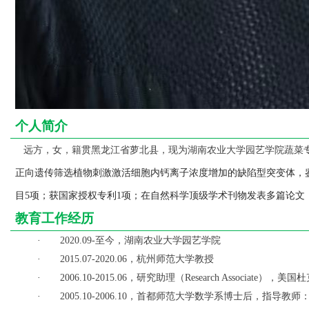
联
系
我
们
实
践
教
学
个人简介
中
心
远方，女，籍贯黑龙江省萝北县，现为湖南农业大学园艺学院蔬菜
正向遗传筛选植物刺激激活细胞内钙离子浓度增加的缺陷型突变体，
目
项；获国家授权专利
项；在自然科学顶级学术刊物发表多篇论文
5
1
教育工作经历
至今，湖南农业大学园艺学院
·
2020.09-
，杭州师范大学
教授
·
2015.07-2020.06
，研究助理（
），美国杜
·
2006.10-2015.06
Research Associate
，首都师范大学数学系博士后，指导教师
·
2005.10-2006.10