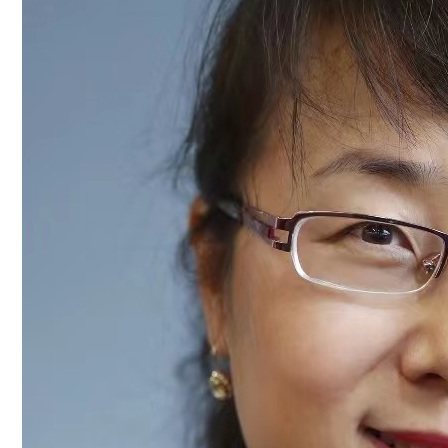
人
才
培
养
科
学
研
究
党
建
工
作
学