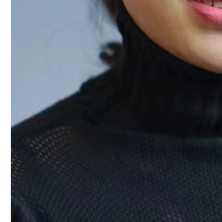
工
动
态
就
业
服
务
学
校
主
页
收
藏
本
站