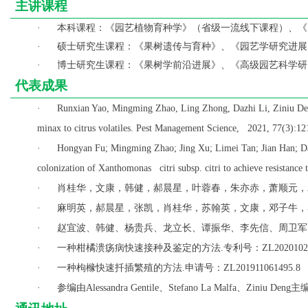
主讲课程
本科课程：《园艺植物育种学》（省级一流线下课程）、《
·
硕士研究生课程：《果树遗传与育种》、《园艺学研究进展
·
博士研究生课程：《果树学前沿进展》、《高级园艺科学研
·
代表成果
·
Runxian Yao, Mingming Zhao, Ling Zhong, Dazhi Li, Ziniu Den
minax to citrus volatiles. Pest Management Science, 2021, 77(3):1
·
Hongyan Fu; Mingming Zhao; Jing Xu; Limei Tan; Jian Han; Da
colonization of Xanthomonas citri subsp. citri to achieve resistance 
肖桂华，文康，韩健，郝晨星，叶蓉春，朱亦赤，萧顺元，
·
麻明英，郝晨星，张凯，肖桂华，苏翰英，文康，邓子牛，
·
赵宜波、韩健、杨贵兵、龙立长、谭振华、李先信、周卫军
·
一种柑橘溃疡病快速接种及鉴定的方法
专利号：
·
.
ZL2020102
一种枸橼快速扦插繁殖的方法
申请号：
·
.
ZL201911061495.8
参编由
、
、
主
·
Alessandra Gentile
Stefano La Malfa
Ziniu Deng