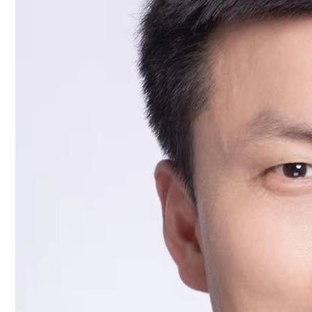
人
才
培
养
科
学
研
究
党
建
工
作
学