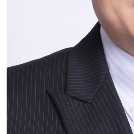
工
动
态
就
业
服
务
学
校
主
页
收
藏
本
站