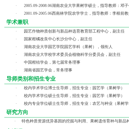
湖南农业大学果树学硕士，指导教师：邓子
·
2005.09-2008.06
西南林学院农学学士，指导教师：李根前
教
·
2001.09-2005.06
学术兼职
园艺作物种质创新与新品种选育教育部工程中心，副主任
·
国家柑橘改良中心长沙分中心，副主任
·
湖南农业大学园艺学院园艺学科（果树），领衔人
·
湖南农业大学校学术委员会植物科学分委员会，副主任
·
中国柑桔学会，第七届常务理事
·
湖南省园艺学会，常务理事
·
导师类别和招生专业
校内学术学位博士生导师，招生专业：园艺学（果树学）
·
校内学术学位硕士生导师，招生专业：
园艺学（
果树学）
·
校内专业学位硕士生导师，招生专业：农艺与种业（果树学
·
研究方向
特色种质资源优异基因的挖掘与利用、果树遗传育种与新品
·