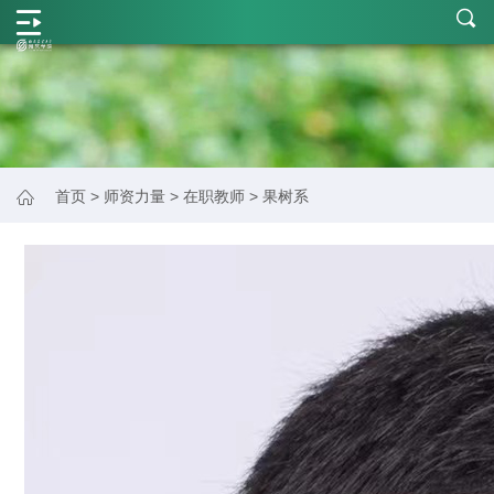
学
院
概
况
师
首页
>
师资力量
>
在职教师
>
果树系
资
力
量
学
科
建
设