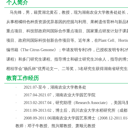
个人简介
马先锋，男，籍贯湖北黄石，教授，现为湖南农业大学教务处处长
从事柑橘特色种质资源优异基因的挖掘与利用、果树遗传育种与新品
重点项目、科技部政府间国际合作重点项目、国家重点研发计划子课
项目、政府间国际科技创新合作项目等。近年来，在
、
Plant Cell
Horti
编书籍《
》；申请发明专利
件，已授权发明专利
The Citrus Genome
5
2
课程）和多门研究生课程。指导博士和硕士研究生
余人，指导的博
20
柑桔学会
杨氏杯
优秀论文一、二等奖，
名研究生获得湖南省研究生
“
”
3
教育工作经历
至今，湖南农业大学教务处
·
2021.07-
，湖南农业大学园艺学院
·
2017.04-2021.07
，研究助理（
），美国马
·
2013.02-2017.04
Research Associate
，博士后，四川农业大学水稻研究所（成都
·
2011.09-2013.02
湖南农业大学园艺系博士（
·
2008.09-2011.06
2008.12-2011.01
教师：邓子牛
教授、熊兴耀
教授、萧顺元
教授