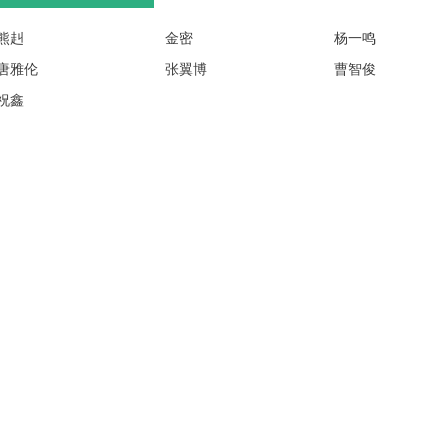
熊赳
金密
杨一鸣
唐雅伦
张翼博
曹智俊
祝鑫