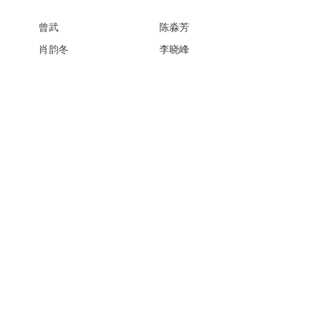
曾武
陈淼芳
肖韵冬
李晓峰