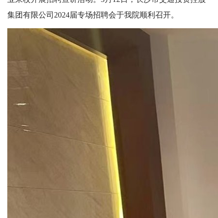
人
集团有限公司2024届专场招聘会于我院顺利召开。
才
培
养
科
学
研
究
党
建
工
作
学