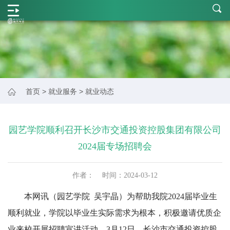
学
院
概
况
师
首页
>
就业服务
>
就业动态
资
力
园艺学院顺利召开长沙市交通投资控股集团有限公司
量
2024届专场招聘会
学
作者：
时间：
2024-03-12
科
本网讯（园艺学院
吴宇晶）
为帮助我院2024届毕业生
建
顺利就业，学院以毕业生实际需求为根本，积极邀请优质企
设
业来校开展招聘宣讲活动。3月12日，长沙市交通投资控股