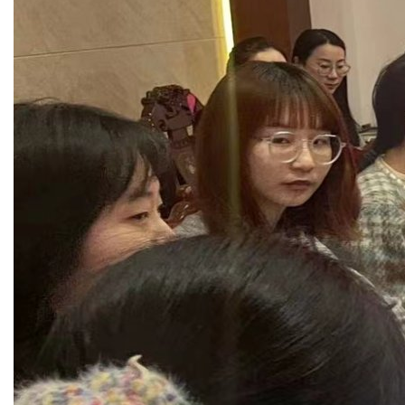
工
动
态
就
业
服
务
学
校
主
页
收
藏
本
站