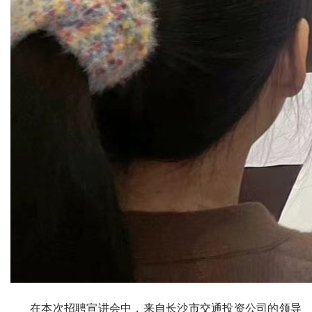
联
系
我
们
实
践
教
学
中
心
在本次招聘宣讲会中，来自长沙市交通投资公司的领导