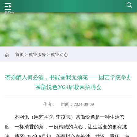
学
院
概
况
师
首页
>
就业服务
>
就业动态
资
力
茶亦醉人何必酒，书能香我无须花——园艺学院举办
量
茶颜悦色2024届校园招聘会
学
作者：
时间：
2024-09-09
科
本网讯（园艺学院 李凌志）茶颜悦色是一种生活态
建
度，一杯清香的茶，一份精致的点心，让生活变的更有滋
设
味。截至2023年8月初，茶颜悦色在长沙、武汉、重庆、南