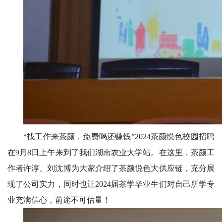
联
系
我
们
实
践
教
学
中
心
“找工作来茶颜，免费喝还赚钱”2024茶颜悦色校园招聘
在9月8日上午来到了我们湖南农业大学站。在这里，茶颜工
作者许淳、刘沈博为大家介绍了茶颜悦色大供应链，充分展
现了公司实力，同时也让2024届茶学毕业生们对自己所学专
业充满信心，前途不可估量！