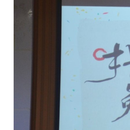
工
动
态
就
业
服
务
学
校
主
页
收
藏
本
站