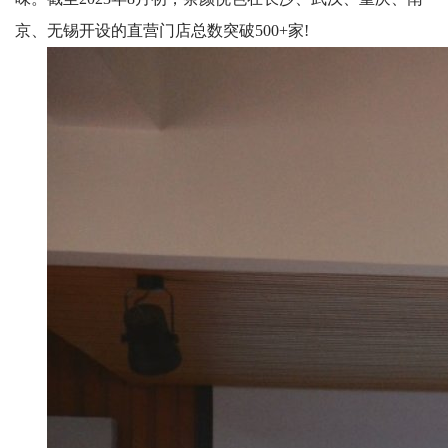
人
京、无锡开设的直营门店总数突破500+家!
才
培
养
科
学
研
究
党
建
工
作
学