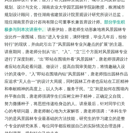
人
规划、设计与文化，湖南农业大学园艺园林学院副教授，株洲城市
才
规划设计顾问，曾任湖南省建筑设计院景观设计研究所设计总监，
现任湖南景乔设计咨询有限公司董事长兼首席设计师。
部分学生积
培
极参与到本次讲座中。
讲座伊始，唐老师生动形象地将风景园林专
养
业比作一座围城，指出“进入专业前，满怀憧憬，毕业几年后，纷纷
转行”的现状，并由此引出了“风景园林专业兴趣点的扩展”的主题。
科
讲座期间，唐老师分别从“出”、“入”、“立”三个方面对风景园林专业
学
进行了深度剖析。“出”即站在围墙外看“风景园林”，唐老师强调设计
者应站在高处看问题、做设计，提高自我审美能力，将情趣融入设
研
计的灵魂中。“入”即站在围墙内钻“风景园林”，唐老师指出园林作品
究
应追求“天人合一”的设计大局观，同时园林工作者也应站在工匠精神
和奉献精神的高度上，以人为本，服务于民。“立”则是如何在围墙内
党
外平衡自我，唐老师强调学生们应树立种子精神，正确定义自我，
建
努力撒播种子，将思想传递给身边的人。
讲座最后，针对同学们关
工
心的考研问题，唐老师耐心地为大家解答，唐老师强调：“本科生学
习的是风景园林专业最基础的方法技能，研究生的学习建立的是整
作
个专业的研究体系，每位同学都应根据自己的实际情况合理选择，
学