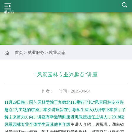
学
院
概
况
师
首页
>
就业服务
>
就业动态
资
力
“风景园林专业兴趣点”讲座
量
作者：
时间：
2019-04-04
学
11月29日晚，园艺园林学院于九教北113举行了以“风景园林专业兴
科
趣点”为主题的讲座。本次讲座旨在引导学生深入认识专业本质，了
建
解未来努力方向。讲座有幸邀请到唐贤巩教授担任主讲人，2018级
设
风景园林专业全体学生及其他各年级
主讲人介绍：
唐贤巩，湖南省
风景园林设计专家，致力于研究园林景观设计、城市空间及群形态