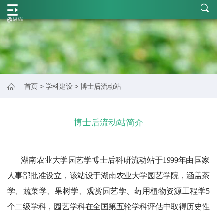
学
院
概
况
师
首页
>
学科建设
>
博士后流动站
资
力
博士后流动站简介
量
学
湖南农业大学园艺学博士后科研流动站于
1999年由国家
科
人事部批准设立，该站设于湖南农业大学园艺学院，涵盖茶
建
学、蔬菜学、果树学、观赏园艺学、药用植物资源工程学5
设
个二级学科，园艺学科在全国第五轮学科评估中取得历史性