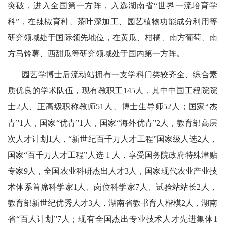
突破，进入全国第一方阵，入选湖南省“世界一流培育学
人
科”，在辣椒育种、茶叶深加工、园艺植物功能成分利用等
才
研究领域处于国际领先地位，在黄瓜、柑橘、南方葡萄、南
培
方马铃薯、西甜瓜等研究领域处于国内第一方阵。
养
园艺学博士后流动站拥有一支学科门类较齐全、综合素
科
质优良的学术队伍，现有教职工
145人，其中中国工程院院
学
士2人、正高级职称教师51人、博士生导师52人；国家“杰
研
青”1人，国家“优青”1人，国家“海外优青”2人，教育部高层
究
次人才计划1人，“新世纪百千万人才工程”国家级人选2人，
党
国家“百千万人才工程”人选 1 人，享受国务院政府特殊津贴
建
专家9人，全国农业科研杰出人才3人，国家现代农业产业技
术体系首席科学家1人、岗位科学家7人、试验站站长2人，
工
教育部新世纪优秀人才3人，湖南省教书育人楷模2人，湖南
作
省“百人计划”7人；现有全国杰出专业技术人才先进集体1
学