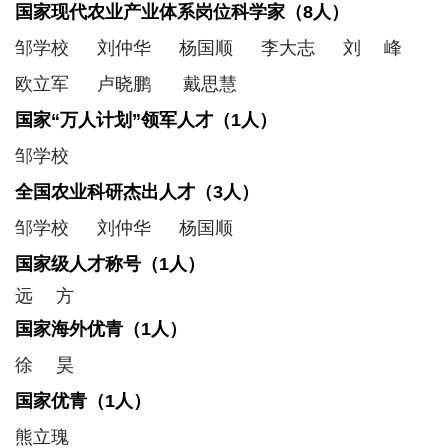
国家现代农业产业体系岗位科学家（8人）
工
邹学校 刘仲华 杨国顺 李大志 刘 峰
动
欧立军 卢晓鹏
戴思慧
态
国家“万人计划”领军人才（1人）
就
邹学校
业
全国农业科研杰出人才（3人）
服
邹学校 刘仲华 杨国顺
务
国家级人才称号（1人）
学
远 方
校
国家海外优青（1人）
主
页
徐 昊
收
藏
国家优青（1人）
本
熊立瑰
站