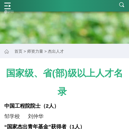
学
院
概
况
师
首页
>
师资力量
>
杰出人才
资
力
国家级、省
(部)级以上人才名
量
录
学
科
中国工程院院士（2人）
建
邹学校 刘仲华
设
“国家杰出青年基金”获得者
（1人）