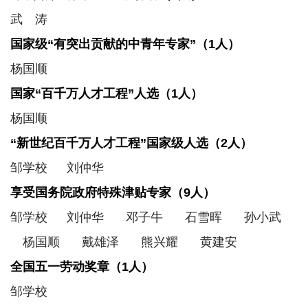
人
武 涛
才
国家级“有突出贡献的中青年专家”
（1人）
培
杨国顺
养
国家“百千万人才工程”人选
（1人）
科
杨国顺
学
“
新世纪百千万人才工程”国家级人选（2人）
研
邹学校 刘仲华
究
享受国务院政府特殊津贴专家（9人）
党
邹学校 刘仲华
邓子牛
石雪晖
孙小武
建
杨国顺
戴雄泽
熊兴耀
黄建安
工
全国五一劳动奖章（1人）
作
邹学校
学