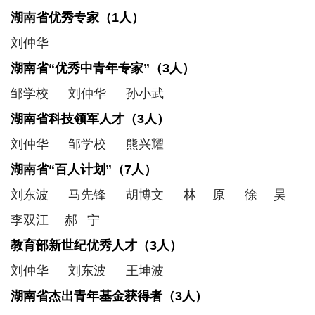
联
湖南省优秀专家（1人）
系
我
刘仲华
们
湖南省“优秀中青年专家”（3人）
实
践
邹学校 刘仲华 孙小武
教
学
湖南省科技领军人才（3人）
中
心
刘仲华 邹学校 熊兴耀
湖南省“百人计划”（7人）
刘东波 马先锋 胡博文 林 原 徐 昊
李双江 郝 宁
教育部新世纪优秀人才（3人）
刘仲华 刘东波 王坤波
湖南省杰出青年基金获得者（3人）