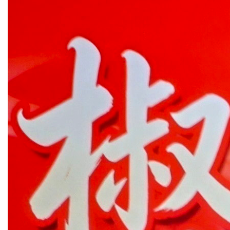
工
动
态
就
业
服
务
学
校
主
页
收
藏
本
站