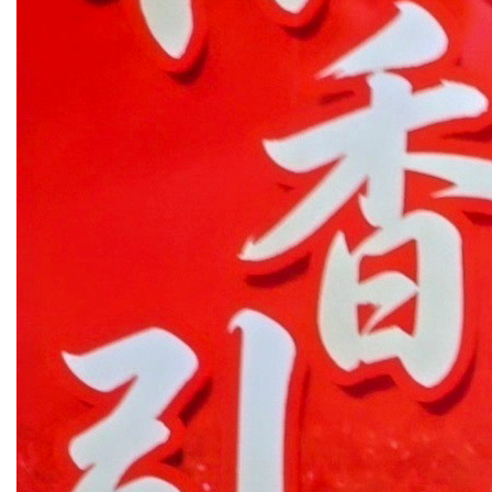
联
系
我
们
实
践
教
学
中
心