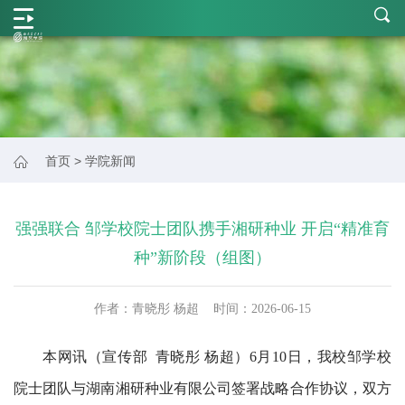
学
院
概
况
师
首页
>
学院新闻
资
力
强强联合 邹学校院士团队携手湘研种业 开启“精准育
量
种”新阶段（组图）
学
作者：
青晓彤 杨超
时间：
2026-06-15
科
建
本网讯（宣传部 青晓彤 杨超）6月10日，我校邹学校
设
院士团队与湖南湘研种业有限公司签署战略合作协议，双方