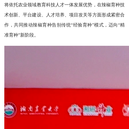
人
将依托农业领域教育科技人才一体发展优势，在辣椒育种技
才
术创新、平台建设、人才培养、项目攻关等方面形成紧密合
培
作，共同推动辣椒育种告别传统“经验育种”模式，迈向“精
养
准育种”新阶段。
科
学
研
究
党
建
工
作
学