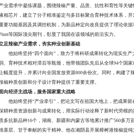
产业需求中凝练课题，围绕辣椒产量、品质、抗性和育性等关键
液相芯片，建立了分子精准鉴定与多目标聚合育种技术体系，开
重要功能基因及其调控机制，为新品种定向改良提供了理论依据和分子靶
Plant等国际顶尖期刊，彰显了我国在该领域的前沿实力。
立足辣椒产业需求，夯实种业创新基础
他始终坚持“四个面向”，致力于将科研成果转化为现实生
弱、育种技术相对滞后等瓶颈，他带领团队先后从全球94个国家
上幅度提升，并累计向全国发放资源800余份次。同时，构建了
辣椒种质创新和分子设计育种提供了重要支撑。
面向经济主战场，服务国家重大战略
他始终坚持“产业牵引”，把论文写在祖国大地上，把成果
深耕种质资源创新与成果转化，用实际行动诠释了新时代劳模的担当
质多抗新品种16个，湖南、新疆和内蒙古等地累计推广560多万
根基层、甘于奉献的实干精神。他在湘阴县开展樟树港辣椒提纯复