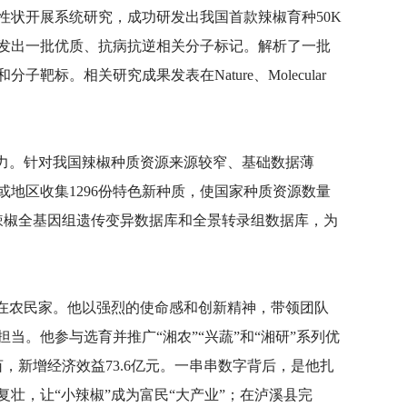
性状开展系统研究，成功研发出我国首款辣椒育种50K
发出一批优质、抗病抗逆相关分子标记。解析了一批
标。相关研究成果发表在Nature、Molecular
产力。针对我国辣椒种质资源来源较窄、基础数据薄
或地区收集1296份特色新种质，使国家种质资源数量
辣椒全基因组遗传变异数据库和全景转录组数据库，为
留在农民家。他以强烈的使命感和创新精神，带领团队
。他参与选育并推广“湘农”“兴蔬”和“湘研”系列优
亩，新增经济效益73.6亿元。一串串数字背后，是他扎
壮，让“小辣椒”成为富民“大产业”；在泸溪县完