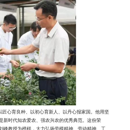
以匠心育良种、以初心育新人、以丹心报家国。他用坚
是新时代知农爱农、强农兴农的优秀典范。这份荣
刘峰教授为榜样，大力弘扬劳模精神、劳动精神、工