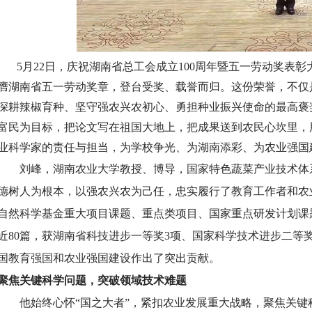
5月22日，庆祝湖南省总工会成立100周年暨五一劳动奖表
膺湖南省五一劳动奖章，登台受奖、载誉而归。这份荣誉，不仅
深耕辣椒育种、坚守强农兴农初心、勇担种业振兴使命的最高褒
富民为目标，把论文写在祖国大地上，把成果送到农民心坎里，
业科学家的责任与担当，为学校争光、为湖南添彩、为农业强国
刘峰，湖南农业大学教授、博导，国家特色蔬菜产业技术体系
德树人为根本，以强农兴农为己任，忠实履行了教育工作者和农
自然科学基金重大项目课题、重点类项目、国家重点研发计划课
近80篇，获湖南省科技进步一等奖3项、国家科学技术进步二等
国教育强国和农业强国建设作出了突出贡献。
聚焦关键科学问题，突破领域技术难题
他始终心怀“国之大者”，紧扣农业发展重大战略，聚焦关