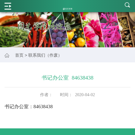
学
院
概
况
师
首页
>
联系我们（作废）
资
力
书记办公室 84638438
量
学
作者：
时间：
2020-04-02
科
书记办公室：84638438
建
设