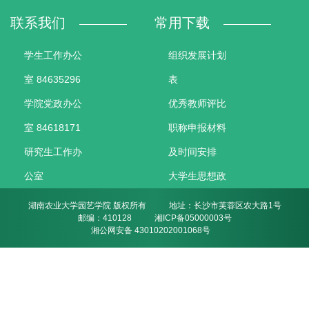
人
联系我们
常用下载
才
学生工作办公
组织发展计划
培
室 84635296
表
养
学院党政办公
优秀教师评比
科
室 84618171
职称申报材料
学
研究生工作办
及时间安排
研
公室
大学生思想政
究
84673629
治教育研究课
湖南农业大学园艺学院 版权所有
地址：长沙市芙蓉区农大路1号
党
邮编：410128
湘ICP备05000003号
科研副院长办
题管理办法
湘公网安备 43010202001068号
建
公室
第六届发展杯
工
84635318
通知
作
书记办公室
第九届教学成
学